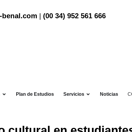
-benal.com
|
(00 34) 952 561 666
s
Plan de Estudios
Servicios
Noticias
C
o cultural en estudiant