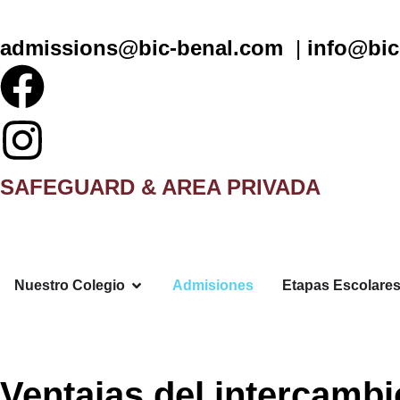
admissions@bic-benal.com
|
info@bic
SAFEGUARD & AREA PRIVADA
Nuestro Colegio
Admisiones
Etapas Escolare
Ventajas del intercambi