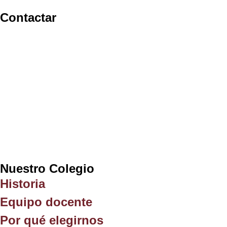
Contactar
The Benalmádena International Colleg
Dirección:
Nueva Torrequebrada, C. Cat
Teléfono:
952 561 666
admissions@bic-benal.com
info@bic-benal.com
Nuestro Colegio
Historia
Equipo docente
Por qué elegirnos