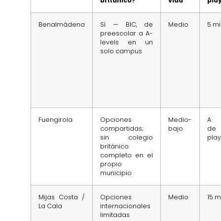
británico?
vida
pla
Benalmádena
Sí — BIC, de
Medio
5 m
preescolar a A-
levels en un
solo campus
Fuengirola
Opciones
Medio-
A 
compartidas;
bajo
de
sin colegio
pla
británico
completo en el
propio
municipio
Mijas Costa /
Opciones
Medio
15 m
La Cala
internacionales
limitadas